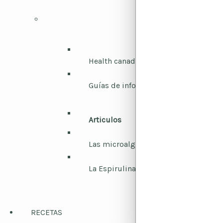
Health canada / laboratorios
Guías de información / E libros
Articulos
Las microalgas, una solución para la
La Espirulina, un tesoro por descubri
RECETAS