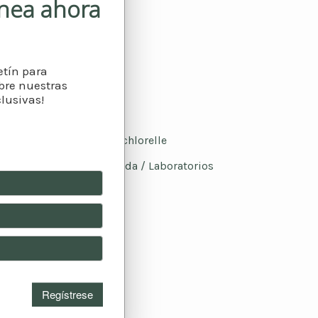
ínea ahora
etín para
bre nuestras
lusivas!
Health Canada / Laboratorios