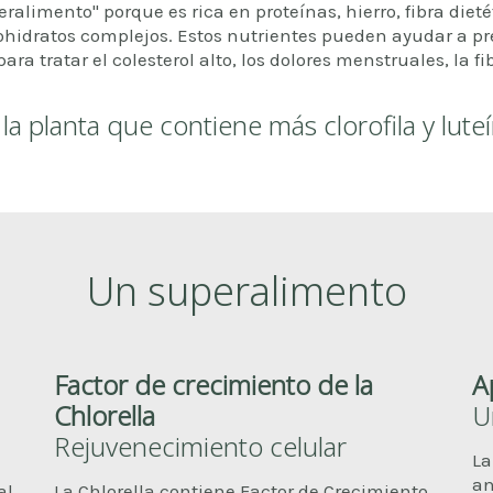
alimento" porque es rica en proteínas, hierro, fibra dieté
hidratos complejos. Estos nutrientes pueden ayudar a pre
ra tratar el colesterol alto, los dolores menstruales, la f
 la planta que contiene más clorofila y lute
Un superalimento
Factor de crecimiento de la
A
Chlorella
U
Rejuvenecimiento celular
La
an
al
La Chlorella contiene Factor de Crecimiento