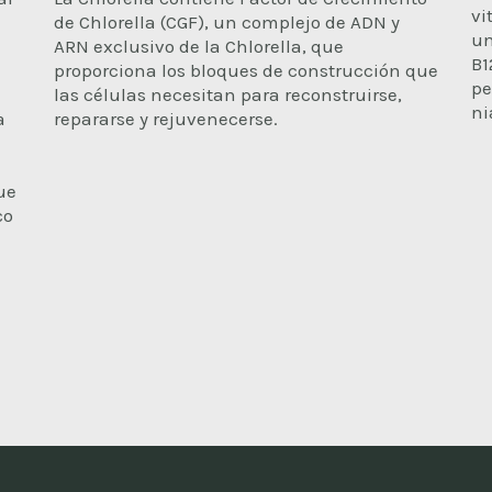
vi
de Chlorella (CGF), un complejo de ADN y
un
ARN exclusivo de la Chlorella, que
B1
proporciona los bloques de construcción que
pe
las células necesitan para reconstruirse,
ni
a
repararse y rejuvenecerse.
ue
co